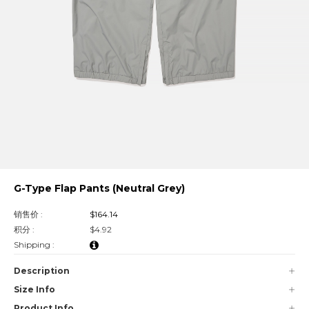
G-Type Flap Pants (Neutral Grey)
销售价 :
$164.14
积分 :
$4.92
Shipping :
Description
Size Info
Product Info