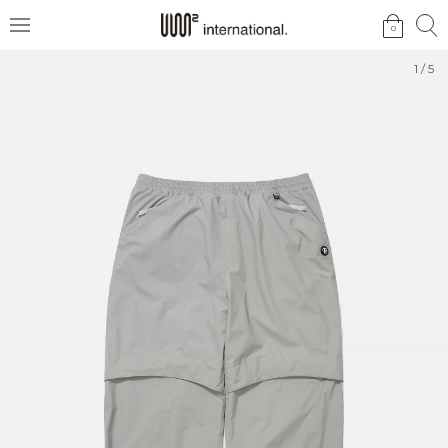
검
검
0
메
색
색
뉴
1
/
5