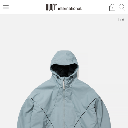
검
검
0
메
색
색
뉴
1
/
6