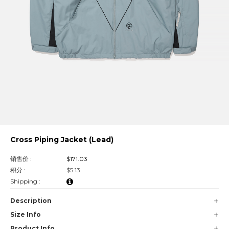
Cross Piping Jacket (Lead)
销售价 :
$171.03
积分 :
$5.13
Shipping :
Description
Size Info
Product Info