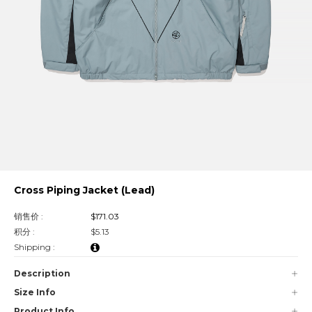
Cross Piping Jacket (Lead)
销售价 :
$171.03
积分 :
$5.13
Shipping :
Description
Size Info
Product Info