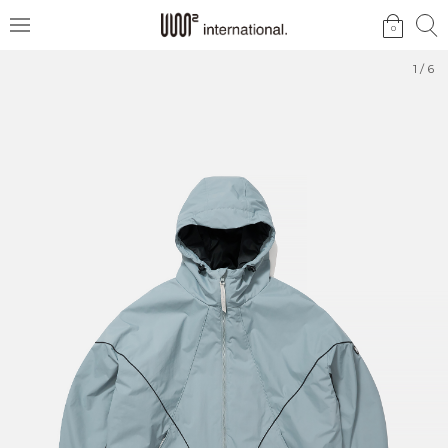
검
검
0
메
색
색
뉴
1
/
6