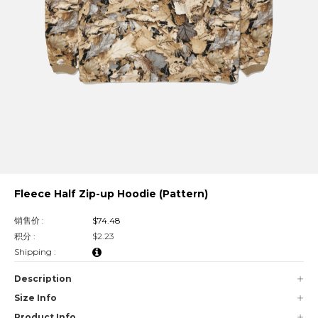
Fleece Half Zip-up Hoodie (Pattern)
销售价 :
$74.48
积分 :
$2.23
Shipping :
Description
Size Info
Product Info