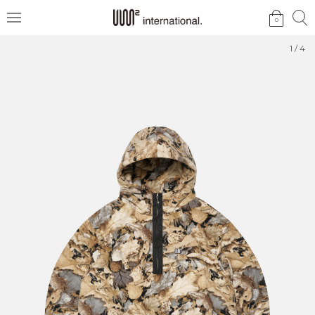
검
검
0
메
색
색
뉴
1
/
4