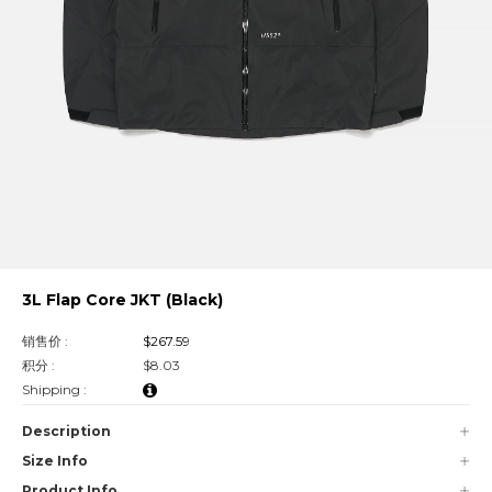
3L Flap Core JKT (Black)
销售价 :
$267.59
积分 :
$8.03
Shipping :
Description
Size Info
Product Info