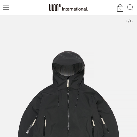
검
검
0
메
색
색
뉴
1
/
8