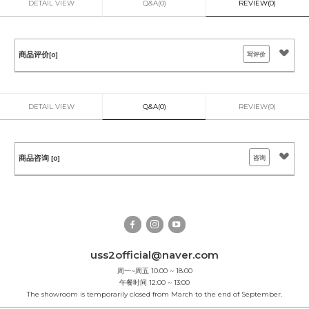
DETAIL VIEW
Q&A(0)
REVIEW(0)
商品评价
写评价
[0]
DETAIL VIEW
Q&A(0)
REVIEW(0)
商品咨询
咨询
[0]
uss2official@naver.com
周一~周五 10:00 ~ 18:00
午餐时间 12:00 ~ 13:00
The showroom is temporarily closed from March to the end of September.