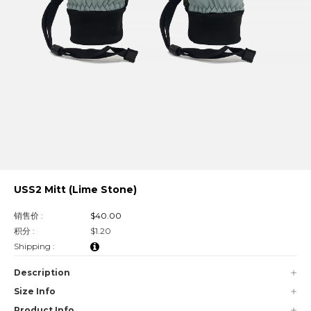
USS2 Mitt (Lime Stone)
销售价 :
$40.00
积分 :
$1.20
Shipping :
Description
Size Info
Product Info