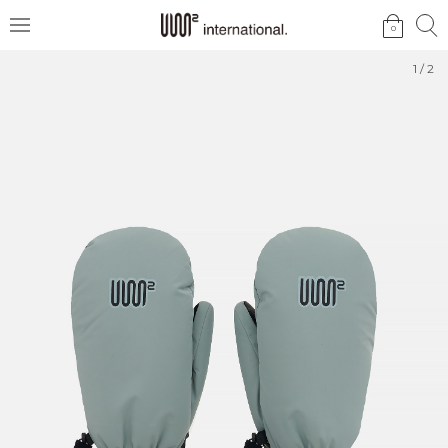
검
검
0
메
색
색
뉴
1
/
2