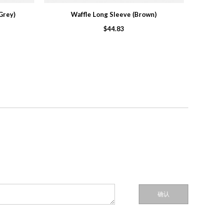
Grey)
Waffle Long Sleeve (Brown)
$44.83
确认