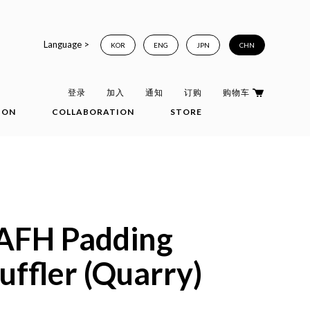
Language >
KOR
ENG
JPN
CHN
登录
加入
通知
订购
购物车
ION
COLLABORATION
STORE
AFH Padding
ffler (Quarry)