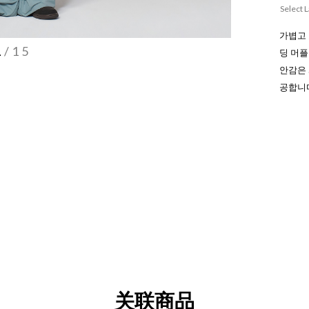
Select 
가볍고 
1
/15
딩 머
안감은 
공합니
关联商品