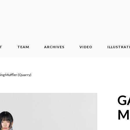
T
TEAM
ARCHIVES
VIDEO
ILLUSTRAT
ng Muffler (Quarry)
G
Mu