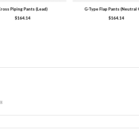
ross Piping Pants (Lead)
G-Type Flap Pants (Neutral 
$164.14
$164.14
张