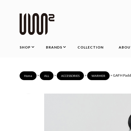
SHOP
BRANDS
COLLECTION
ABOU
>
>
>
> GAFH Paddi
Home
ALL
ACCESSORIES
WARMER