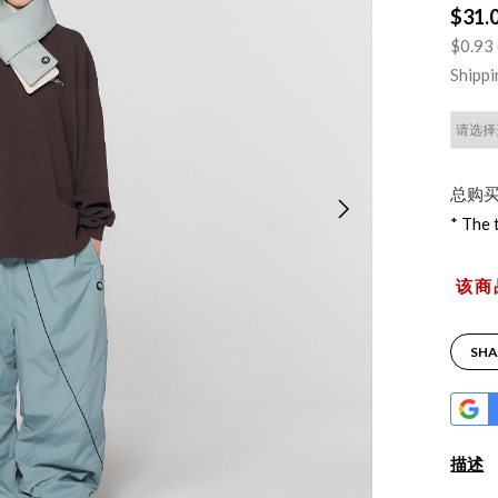
$31.
$0.93 
Shipp
总购买
* The 
该商
SHA
描述